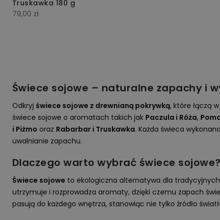
Truskawka 180 g
79,00
zł
Świece sojowe – naturalne zapachy i 
Odkryj
świece sojowe z drewnianą pokrywką
, które łączą 
świece sojowe o aromatach takich jak
Paczula i Róża
,
Poma
i Piżmo
oraz
Rabarbar i Truskawka
. Każda świeca wykonana 
uwalnianie zapachu.
Dlaczego warto wybrać świece sojowe
ty
Świece sojowe
to ekologiczna alternatywa dla tradycyjnych
utrzymuje i rozprowadza aromaty, dzięki czemu zapach świec
pasują do każdego wnętrza, stanowiąc nie tylko źródło światł