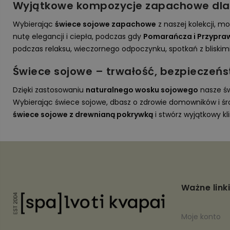
Wyjątkowe kompozycje zapachowe dla 
Wybierając
świece sojowe zapachowe
z naszej kolekcji, 
nutę elegancji i ciepła, podczas gdy
Pomarańcza i Przypra
podczas relaksu, wieczornego odpoczynku, spotkań z bliskimi
tów
Świece sojowe – trwałość, bezpieczeńs
Dzięki zastosowaniu
naturalnego wosku sojowego
nasze świ
Wybierając świece sojowe, dbasz o zdrowie domowników i ś
świece sojowe z drewnianą pokrywką
i stwórz wyjątkowy k
Ważne linki
Moje konto