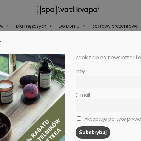
ów
Dla mężczyzn
Do Domu
Zestawy prezentowe
r
Zapisz się na newsletter i 
Imię
E-mail
Akceptuję politykę prywa