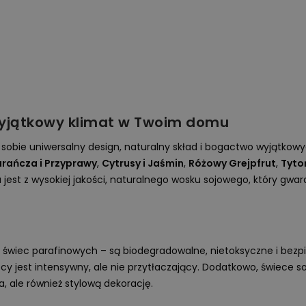
wyjątkowy klimat w Twoim domu
w sobie uniwersalny design, naturalny skład i bogactwo wyjątko
rańcza i Przyprawy
,
Cytrusy i Jaśmin
,
Różowy Grejpfrut
,
Tyto
jest z wysokiej jakości, naturalnego wosku sojowego, który gwar
?
 świec parafinowych – są biodegradowalne, nietoksyczne i bezp
y jest intensywny, ale nie przytłaczający. Dodatkowo, świece s
a, ale również stylową dekorację.