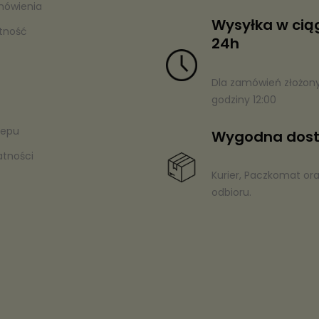
mówienia
Wysyłka w cią
atność
24h
Dla zamówień złożon
godziny 12:00
lepu
Wygodna dos
atności
Kurier, Paczkomat or
odbioru.