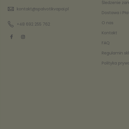
Śledzenie za
kontakt@spalvotikvapai.pl
Dostawa i Pł
O nas
+48 692 255 762
Kontakt
FAQ
Regulamin sk
y
Polityka pryw