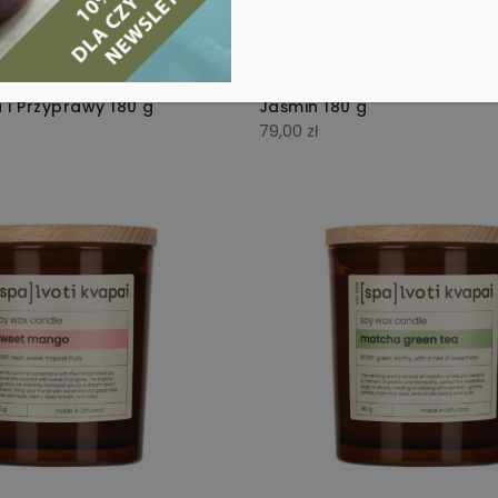
osku sojowego
Świeca z wosku sojowego Cy
i Przyprawy 180 g
Jaśmin 180 g
79,00
zł