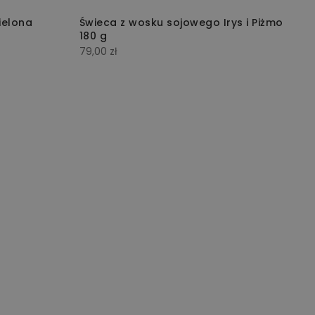
ielona
Świeca z wosku sojowego Irys i Piżmo
180 g
79,00
zł