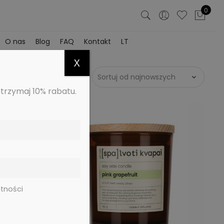
0
O nas
Blog
FAQ
Kontakt
LT
X
otrzymaj 10% rabatu.
tności