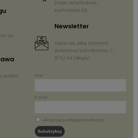
Dzięki certyfikatowi i
gu
szyfrowaniu SSL
Newsletter
ych do
Zapisz się, żeby otrzymać
dodatkowy kod rabatowy (-
10 %) na zakupy!
tawa
az punkty
Imię
E-mail
Akceptuję politykę prywatności