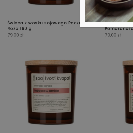
Świeca z wosku sojowego Paczula i
Świeca z w
Róża 180 g
Pomarańcza 
79,00
zł
79,00
zł
ty