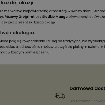
każdej okazji
możesz stworzyć niepowtarzalną atmosferę w swoim domu. Aromat
wy
,
Różowy Grejpfrut
czy
Słodkie Mango
ożywią wnętrze świeżoś
 czy jako prezent na każdą okazję.
two i ekologia
ece palą się równomiernie i dłużej niż tradycyjne, nie wydzielają
rodowisko, a jednocześnie możesz cieszyć się pięknym światłe
limat w każdym pomieszczeniu!
Darmowa dos
Dla zamówień powyżej