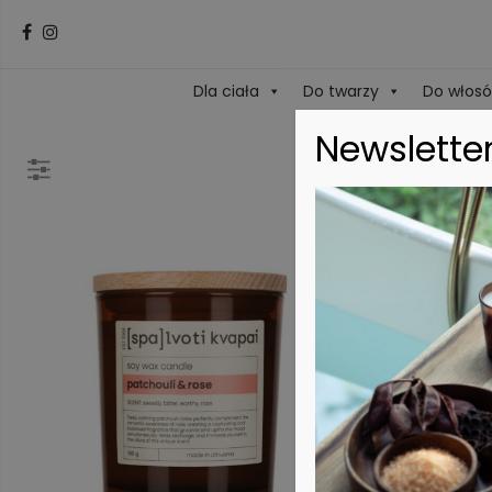
Dla ciała
Do twarzy
Do włos
Newslette