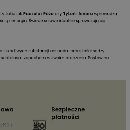
y takie jak
Paczula i Róża
czy
Tytoń i Ambra
wprowadzą
cią i energią. Świece sojowe idealnie sprawdzają się
c szkodliwych substancji ani nadmiernej ilości sadzy.
m i subtelnym zapachem w swoim otoczeniu. Postaw na
tawa
Bezpieczne
płatności
 199 zł