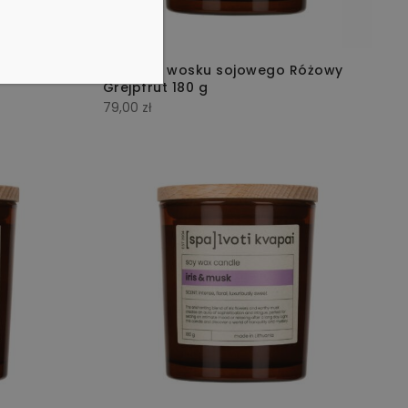
trusy i
Świeca z wosku sojowego Różowy
Grejpfrut 180 g
79,00
zł