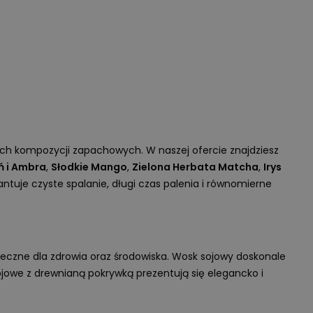
wych kompozycji zapachowych. W naszej ofercie znajdziesz
ń i Ambra
,
Słodkie Mango
,
Zielona Herbata Matcha
,
Irys
antuje czyste spalanie, długi czas palenia i równomierne
ieczne dla zdrowia oraz środowiska. Wosk sojowy doskonale
ojowe z drewnianą pokrywką prezentują się elegancko i