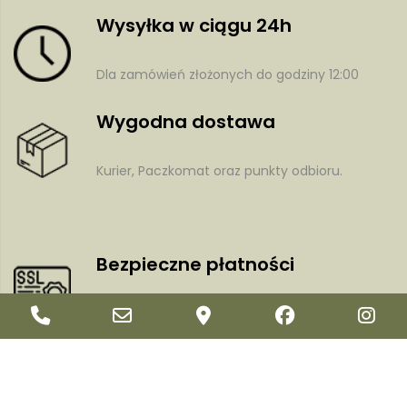
Wysyłka w ciągu 24h
Dla zamówień złożonych do godziny 12:00
Wygodna dostawa
Kurier, Paczkomat oraz punkty odbioru.
y
Bezpieczne płatności
Phone
Email
Google
Facebook
In
Dzięki certyfikatowi i szyfrowaniu SSL
Number
Address
Maps
Newsletter
for