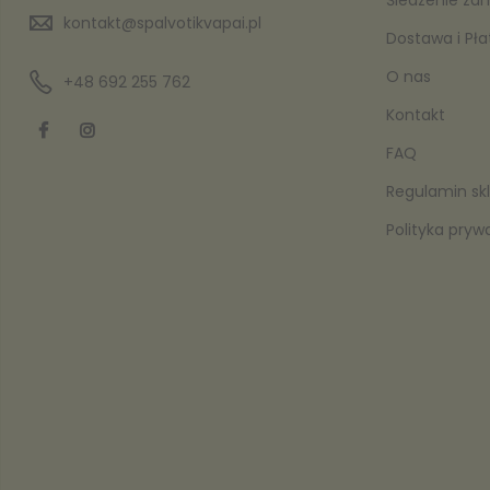
kontakt@spalvotikvapai.pl
Dostawa i Pł
O nas
+48 692 255 762
Kontakt
FAQ
Regulamin sk
y
Polityka pryw