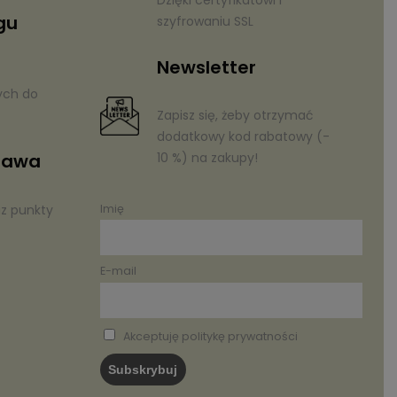
gu
szyfrowaniu SSL
Newsletter
ych do
Zapisz się, żeby otrzymać
dodatkowy kod rabatowy (-
10 %) na zakupy!
tawa
az punkty
Imię
E-mail
Akceptuję politykę prywatności