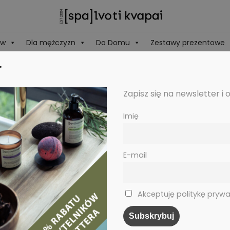
ów
Dla mężczyzn
Do Domu
Zestawy prezentowe
r
Zapisz się na newsletter i 
Imię
E-mail
Akceptuję politykę prywa