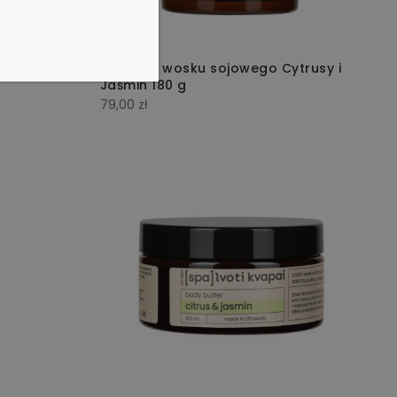
min 160 g
Świeca z wosku sojowego Cytrusy i
Jaśmin 180 g
79,00
zł