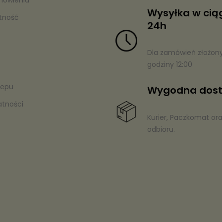
Wysyłka w cią
atność
24h
Dla zamówień złożon
godziny 12:00
lepu
Wygodna dos
atności
Kurier, Paczkomat or
odbioru.