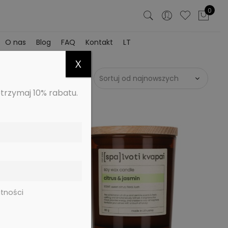
0
O nas
Blog
FAQ
Kontakt
LT
X
otrzymaj 10% rabatu.
tności