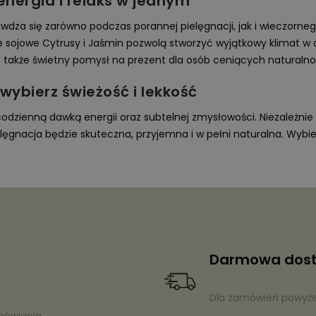
nergia i relaks w jednym
awdza się zarówno podczas porannej pielęgnacji, jak i wieczorne
e sojowe Cytrusy i Jaśmin pozwolą stworzyć wyjątkowy klimat w 
to także świetny pomysł na prezent dla osób ceniących naturaln
wybierz świeżość i lekkość
 codzienną dawką energii oraz subtelnej zmysłowości. Niezależnie 
ęgnacja będzie skuteczna, przyjemna i w pełni naturalna. Wybierz 
Darmowa dos
Dla zamówień powyżej
mówienia