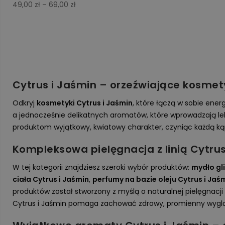
Zakres
49,00
zł
–
69,00
zł
cen:
od
49,00 zł
do
69,00 zł
Cytrus i Jaśmin – orzeźwiające kosmety
Odkryj
kosmetyki Cytrus i Jaśmin
, które łączą w sobie ene
a jednocześnie delikatnych aromatów, które wprowadzają lek
produktom wyjątkowy, kwiatowy charakter, czyniąc każdą k
Kompleksowa pielęgnacja z linią Cytrus
W tej kategorii znajdziesz szeroki wybór produktów:
mydło gl
ty
ciała Cytrus i Jaśmin
,
perfumy na bazie oleju Cytrus i Jaś
produktów został stworzony z myślą o naturalnej pielęgnacj
Cytrus i Jaśmin pomaga zachować zdrowy, promienny wygląd