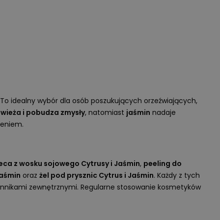
 To idealny wybór dla osób poszukujących orzeźwiających,
wieża i pobudza zmysły
, natomiast
jaśmin
nadaje
zeniem.
eca z wosku sojowego Cytrusy i Jaśmin
,
peeling do
Jaśmin
oraz
żel pod prysznic Cytrus i Jaśmin
. Każdy z tych
 czynnikami zewnętrznymi. Regularne stosowanie kosmetyków