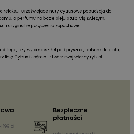
go relaksu. Orzeźwiające nuty cytrusowe pobudzają do
domu, a perfumy na bazie oleju otulą Cię świeżym,
ość i oryginalne połączenia zapachowe.
od tego, czy wybierzesz żel pod prysznic, balsam do ciała,
linię Cytrus i Jaśmin i stwórz swój własny rytuał
tawa
Bezpieczne
płatności
 199 zł
Dzięki certyfikatowi i