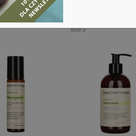
rynowe Cytrus i Jaśmin
Kula do kąpieli Cytrus i Jaś
19,00
zł