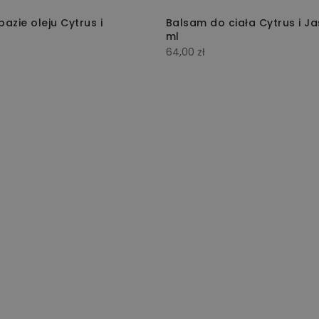
azie oleju Cytrus i
Balsam do ciała Cytrus i J
l
ml
64,00
zł