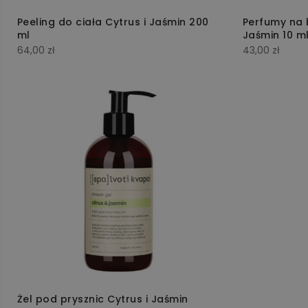
Peeling do ciała Cytrus i Jaśmin 200
Perfumy na b
ml
Jaśmin 10 m
64,00
zł
43,00
zł
t
ów
Żel pod prysznic Cytrus i Jaśmin