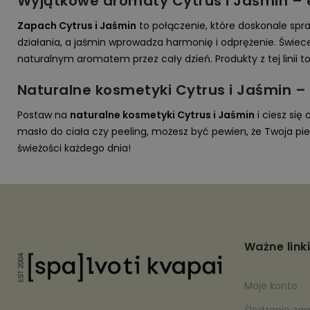
Wyjątkowe aromaty Cytrus i Jaśmin – e
Zapach Cytrus i Jaśmin
to połączenie, które doskonale spr
działania, a jaśmin wprowadza harmonię i odprężenie. Świec
naturalnym aromatem przez cały dzień. Produkty z tej linii 
Naturalne kosmetyki Cytrus i Jaśmin – 
tów
Postaw na
naturalne kosmetyki Cytrus i Jaśmin
i ciesz się
masło do ciała czy peeling, możesz być pewien, że Twoja piel
świeżości każdego dnia!
Ważne linki
Moje konto
Śledzenie za