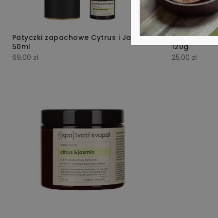
Patyczki zapachowe Cytrus i Jaśmin
Mydło Glice
50ml
120g
69,00
zł
25,00
zł
ty