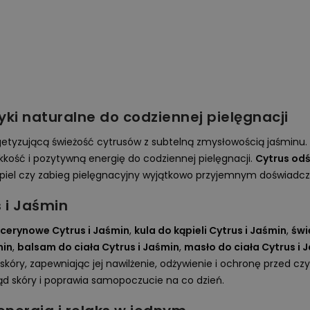
ki naturalne do codziennej pielęgnacji
rgetyzującą świeżość cytrusów z subtelną zmysłowością jaśminu.
kość i pozytywną energię do codziennej pielęgnacji.
Cytrus odś
ąpiel czy zabieg pielęgnacyjny wyjątkowo przyjemnym doświadc
 i Jaśmin
icerynowe Cytrus i Jaśmin
,
kula do kąpieli Cytrus i Jaśmin
,
świ
min
,
balsam do ciała Cytrus i Jaśmin
,
masło do ciała Cytrus i 
i skóry, zapewniając jej nawilżenie, odżywienie i ochronę przed
 skóry i poprawia samopoczucie na co dzień.