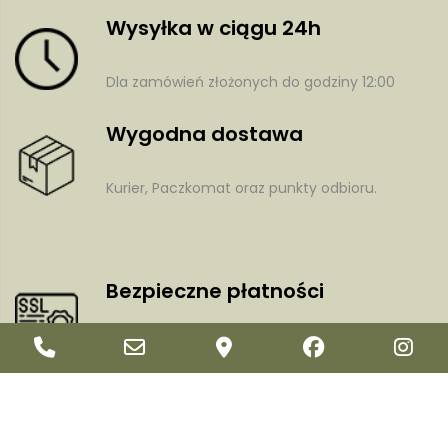
Wysyłka w ciągu 24h
Dla zamówień złożonych do godziny 12:00
Wygodna dostawa
Kurier, Paczkomat oraz punkty odbioru.
y
Bezpieczne płatności
Phone
Email
Google
Facebook
In
Dzięki certyfikatowi i szyfrowaniu SSL
Number
Address
Maps
Newsletter
for