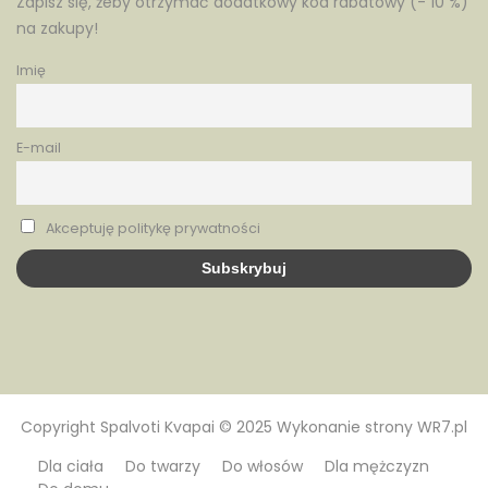
Zapisz się, żeby otrzymać dodatkowy kod rabatowy (- 10 %)
na zakupy!
Imię
E-mail
Akceptuję politykę prywatności
Copyright
Spalvoti Kvapai
© 2025 Wykonanie strony
WR7.pl
Dla ciała
Do twarzy
Do włosów
Dla mężczyzn