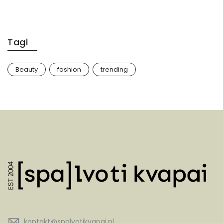
Tagi
Beauty
fashion
trending
kontakt@spalvotikvapai.pl