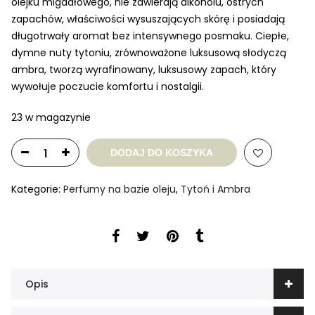
olejku migdałowego, nie zawierają alkoholu, ostrych
zapachów, właściwości wysuszających skórę i posiadają
długotrwały aromat bez intensywnego posmaku. Ciepłe,
dymne nuty tytoniu, zrównoważone luksusową słodyczą
ambra, tworzą wyrafinowany, luksusowy zapach, który
wywołuje poczucie komfortu i nostalgii.
23 w magazynie
DODAJ DO KOSZYKA
Kategorie:
Perfumy na bazie oleju
,
Tytoń i Ambra
Opis