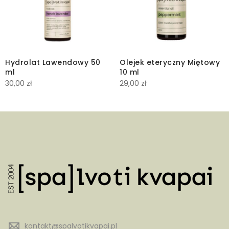
Hydrolat Lawendowy 50
Olejek eteryczny Miętowy
ml
10 ml
30,00
zł
29,00
zł
kontakt@spalvotikvapai.pl