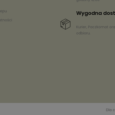
lepu
Wygodna dos
atności
Kurier, Paczkomat or
odbioru.
Dla c