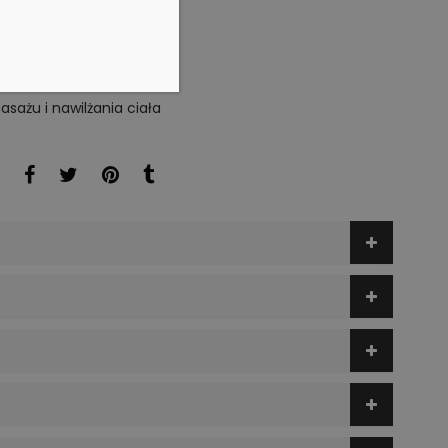
 DO KOSZYKA
asażu i nawilżania ciała