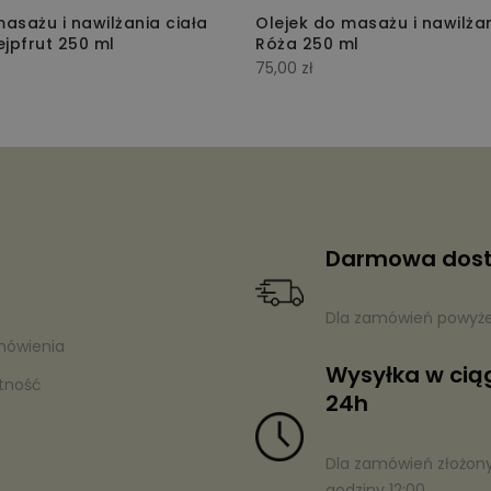
asażu i nawilżania ciała
Olejek do masażu i nawilżan
jpfrut 250 ml
Róża 250 ml
75,00
zł
Darmowa dos
Dla zamówień powyżej
mówienia
Wysyłka w cią
atność
24h
Dla zamówień złożon
godziny 12:00