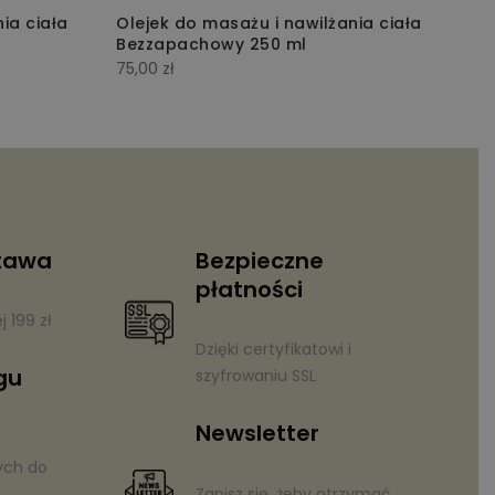
ia ciała
Olejek do masażu i nawilżania ciała
Ol
Bezzapachowy 250 ml
Fr
75,00
zł
75
tawa
Bezpieczne
płatności
 199 zł
Dzięki certyfikatowi i
gu
szyfrowaniu SSL
Newsletter
ych do
Zapisz się, żeby otrzymać