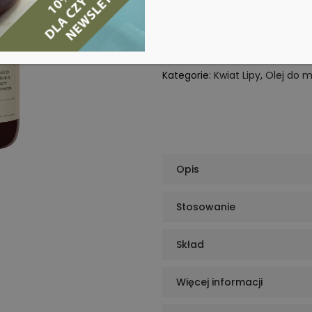
DODAJ
Kategorie:
Kwiat Lipy
,
Olej do m
Opis
Stosowanie
Skład
Więcej informacji