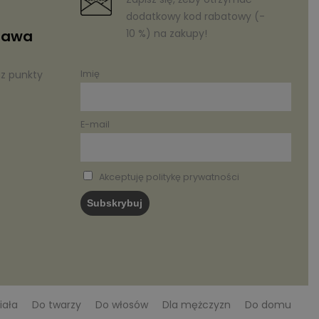
dodatkowy kod rabatowy (-
10 %) na zakupy!
tawa
az punkty
Imię
E-mail
Akceptuję politykę prywatności
iała
Do twarzy
Do włosów
Dla mężczyzn
Do domu