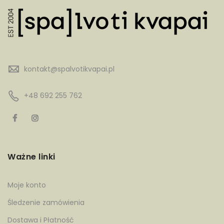
kontakt@spalvotikvapai.pl
+48 692 255 762
Ważne linki
Moje konto
Śledzenie zamówienia
Dostawa i Płatność