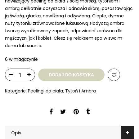
nawilżający peeling do ciała z solą morską, tytoniem i
ambrą delikatnie oczyszcza i odnawia skórę, pozostawiając
ją świeżą, gładką, nawilżoną i odżywioną. Ciepłe, dymne
nuty tytoniu zrównoważone luksusową słodyczą ambra
tworzą wyrafinowany zapach, odpowiedni zarówno dla
mężczyzn, jak i kobiet. Ciesz się relaksem spa w swoim
domu lub saunie.
6 w magazynie
DODAJ DO KOSZYKA
Kategorie:
Peelingi do ciała
,
Tytoń i Ambra
Opis