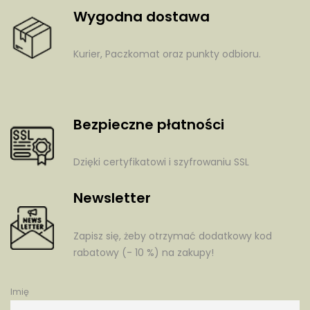
Wygodna dostawa
Kurier, Paczkomat oraz punkty odbioru.
Bezpieczne płatności
Dzięki certyfikatowi i szyfrowaniu SSL
Newsletter
Zapisz się, żeby otrzymać dodatkowy kod
rabatowy (- 10 %) na zakupy!
Imię