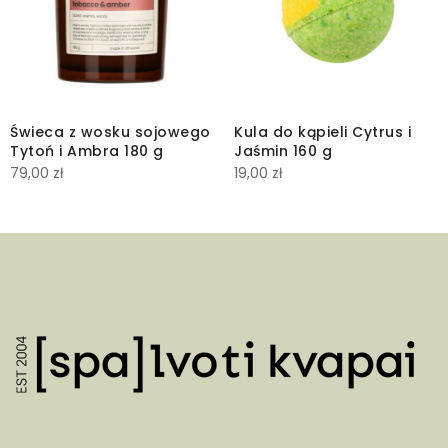
Świeca z wosku sojowego
Kula do kąpieli Cytrus i
Tytoń i Ambra 180 g
Jaśmin 160 g
79,00
zł
19,00
zł