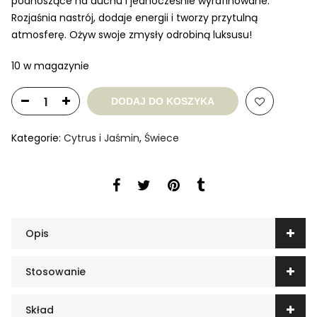
podnoszące na duchu i jednocześnie wyrafinowane.
Rozjaśnia nastrój, dodaje energii i tworzy przytulną
atmosferę. Ożyw swoje zmysły odrobiną luksusu!
10 w magazynie
DODAJ DO KOSZYKA
Kategorie:
Cytrus i Jaśmin
,
Świece
Opis
Stosowanie
Skład